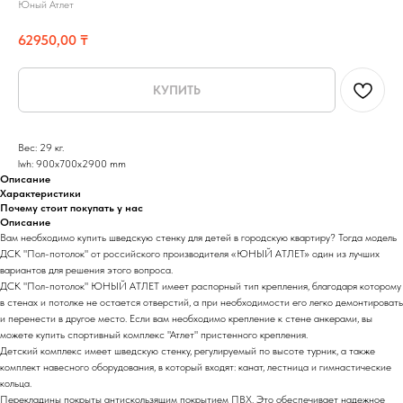
Юный Атлет
62950,00
₸
КУПИТЬ
Вес: 29 кг.
lwh: 900x700x2900 mm
Описание
Характеристики
Почему стоит покупать у нас
Описание
Вам необходимо купить шведскую стенку для детей в городскую квартиру? Тогда модель
ДСК "Пол-потолок" от российского производителя «ЮНЫЙ АТЛЕТ» один из лучших
вариантов для решения этого вопроса.
ДСК "Пол-потолок" ЮНЫЙ АТЛЕТ имеет распорный тип крепления, благодаря которому
в стенах и потолке не остается отверстий, а при необходимости его легко демонтировать
и перенести в другое место. Если вам необходимо крепление к стене анкерами, вы
можете купить спортивный комплекс "Атлет" пристенного крепления.
Детский комплекс имеет шведскую стенку, регулируемый по высоте турник, а также
комплект навесного оборудования, в который входят: канат, лестница и гимнастические
кольца.
Перекладины покрыты антискользящим покрытием ПВХ. Это обеспечивает надежное