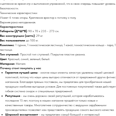
сцепление во время игр и выполнения упражнений, что в свою очередь повышает уровень
безопасности.
Технические характеристики
Имеет 6 точек опоры. Крепление враспор к потолку и полу.
Верхняя рама неподвижная.
Характеристики
Габариты (Д*Ш*В)
: 90 х 70 х 235 - 273 см.
Вес конструкции (нетто)
: 29 кг.
Вес пользователя
: до 100 кг.
Комплекс
: 1 турник, 1 гимнастическая лестница, 1 канат, гимнастические кольца - пара, 1
лестница.
Тип ступеней
: Простой тип ступеней. Покрытие пластик-резина.
Цвет
: Красный, синий, зеленый, белый.
Материал
: Металл.
Почему стоит покупать у нас
Гарантия лучшей цены
- многие наши клиенты зачастую удивлены нашей ценовой
политикой, потому что наши цены выгодно отличаются от предложений других фитнес
магазинов. Благодаря прямым поставкам, мы предлагаем для приобретения нашей
продукции наиболее выгодные условия. Для постоянных покупателей также действует
гибкая система скидок и специальных предложений.
Репутация
- мы очень дорожим своей репутацией, которая нарабатывалась
последние 15 лет, поэтому в нашем магазине продаётся только новые и
качественные товары. Многолетнее сотрудничество с ведущими зарубежными
производителями позволяет нам представлять продукцию самого высокого качества.
Широкий ассортимент
- мы предлагаем самый большой и интересный