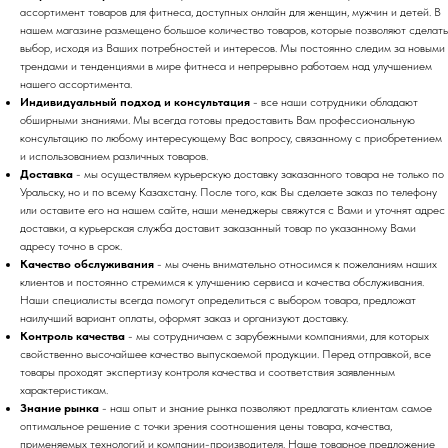
ассортимент товаров для фитнеса, доступных онлайн для женщин, мужчин и детей. В
нашем магазине размещено большое количество товаров, которые позволяют сделать
выбор, исходя из Ваших потребностей и интересов. Мы постоянно следим за новыми
трендами и тенденциями в мире фитнеса и непрерывно работаем над улучшением
нашего ассортимента.
Индивидуальный подход и консультация
- все наши сотрудники обладают
обширными знаниями. Мы всегда готовы предоставить Вам профессиональную
консультацию по любому интересующему Вас вопросу, связанному с приобретением
и использованием различных товаров.
Доставка
- мы осуществляем курьерскую доставку заказанного товара не только по
Уральску, но и по всему Казахстану. После того, как Вы сделаете заказ по телефону
или оставите его на нашем сайте, наши менеджеры свяжутся с Вами и уточнят адрес
доставки, а курьерская служба доставит заказанный товар по указанному Вами
адресу точно в срок.
Качество обслуживания
- мы очень внимательно относимся к пожеланиям наших
клиентов и постоянно стремимся к улучшению сервиса и качества обслуживания.
Наши специалисты всегда помогут определиться с выбором товара, предложат
наилучший вариант оплаты, оформят заказ и организуют доставку.
Контроль качества
- мы сотрудничаем с зарубежными компаниями, для которых
свойственно высочайшее качество выпускаемой продукции. Перед отправкой, все
товары проходят экспертизу контроля качества и соответствия заявленным
характеристикам.
Знание рынка
- наш опыт и знание рынка позволяют предлагать клиентам самое
оптимальное решение с точки зрения соотношения цены товара, качества,
применяемых технологий и компании-производителя. Наше товарное предложение