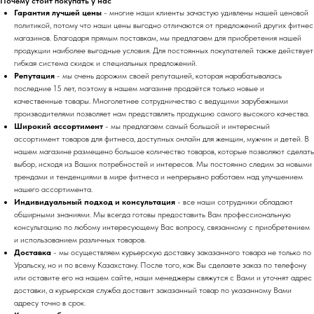
Почему стоит покупать у нас
Гарантия лучшей цены
- многие наши клиенты зачастую удивлены нашей ценовой
политикой, потому что наши цены выгодно отличаются от предложений других фитнес
магазинов. Благодаря прямым поставкам, мы предлагаем для приобретения нашей
продукции наиболее выгодные условия. Для постоянных покупателей также действует
гибкая система скидок и специальных предложений.
Репутация
- мы очень дорожим своей репутацией, которая нарабатывалась
последние 15 лет, поэтому в нашем магазине продаётся только новые и
качественные товары. Многолетнее сотрудничество с ведущими зарубежными
производителями позволяет нам представлять продукцию самого высокого качества.
Широкий ассортимент
- мы предлагаем самый большой и интересный
ассортимент товаров для фитнеса, доступных онлайн для женщин, мужчин и детей. В
нашем магазине размещено большое количество товаров, которые позволяют сделать
выбор, исходя из Ваших потребностей и интересов. Мы постоянно следим за новыми
трендами и тенденциями в мире фитнеса и непрерывно работаем над улучшением
нашего ассортимента.
Индивидуальный подход и консультация
- все наши сотрудники обладают
обширными знаниями. Мы всегда готовы предоставить Вам профессиональную
консультацию по любому интересующему Вас вопросу, связанному с приобретением
и использованием различных товаров.
Доставка
- мы осуществляем курьерскую доставку заказанного товара не только по
Уральску, но и по всему Казахстану. После того, как Вы сделаете заказ по телефону
или оставите его на нашем сайте, наши менеджеры свяжутся с Вами и уточнят адрес
доставки, а курьерская служба доставит заказанный товар по указанному Вами
адресу точно в срок.