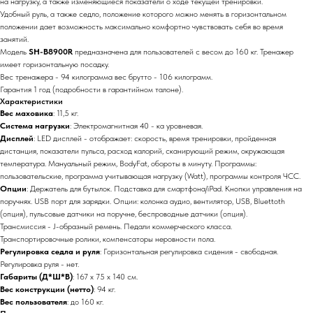
на нагрузку, а также изменяющиеся показатели о ходе текущей тренировки.
Удобный руль, а также седло, положение которого можно менять в горизонтальном
положении дает возможность максимально комфортно чувствовать себя во время
занятий.
Модель
SH-B8900R
предназначена для пользователей с весом до 160 кг. Тренажер
имеет горизонтальную посадку.
Вес тренажера - 94 килограмма вес брутто - 106 килограмм.
Гарантия 1 год (подробности в гарантийном талоне).
Характеристики
Вес маховика
: 11,5 кг.
Система нагрузки
: Электромагнитная 40 - ка уровневая.
Дисплей
: LED дисплей - отображает: скорость, время тренировки, пройденная
дистанция, показатели пульса, расход калорий, сканирующий режим, окружающая
температура. Мануальный режим, BodyFat, обороты в минуту. Программы:
пользовательские, программа учитывающая нагрузку (Watt), программы контроля ЧСС.
Опции
: Держатель для бутылок. Подставка для смартфона/iPad. Кнопки управления на
поручнях. USB порт для зарядки. Опции: колонка аудио, вентилятор, USB, Bluettoth
(опция), пульсовые датчики на поручне, беспроводные датчики (опция).
Трансмиссия - J-образный ремень. Педали коммерческого класса.
Транспортировочные ролики, компенсаторы неровности пола.
Регулировка седла и руля
: Горизонтальная регулировка сидения - свободная.
Регулировка руля - нет.
Габариты
(Д*Ш*В)
: 167 х 75 х 140 см.
Вес конструкции
(нетто)
: 94 кг.
Вес пользователя
: до 160 кг.