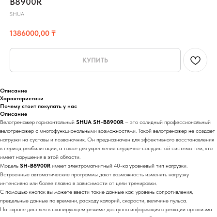
B8900R
SHUA
1386000,00
₸
КУПИТЬ
Описание
Характеристики
Почему стоит покупать у нас
Описание
Велотренажер горизонтальный
SHUA SH-B8900R
– это солидный профессиональный
велотренажер с многофункциональными возможностями. Такой велотренажер не создает
нагрузки на суставы и позвоночник. Он предназначен для эффективного восстановления
в период реабилитации, а также для укрепления сердечно-сосудистой системы тем, кто
имеет нарушения в этой области.
Модель
SH-B8900R
имеет электромагнитный 40-ка уровневый тип нагрузки.
Встроенные автоматические программы дают возможность изменять нагрузку
интенсивно или более плавно в зависимости от цели тренировки.
С помощью кнопок вы можете ввести такие данные как: уровень сопротивления,
предельные данные по времени, расходу калорий, скорости, величине пульса.
На экране дисплея в сканирующем режиме доступна информация о реакции организма